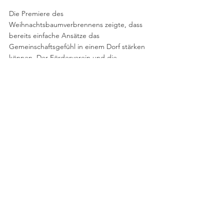
Die Premiere des 
Weihnachtsbaumverbrennens zeigte, dass 
bereits einfache Ansätze das 
Gemeinschaftsgefühl in einem Dorf stärken 
können. Der Förderverein und die 
Freiwillige Feuerwehr Höfer planen, das 
Konzept im kommenden Jahr weiter 
auszubauen, um noch mehr Menschen für 
die Veranstaltung zu begeistern.
Quelle:
Text und Fotos von Tobias Franke- Celler Presse -
https://search.app/5w7ucv5XVpipxzTAA
Kontakt
Impressum