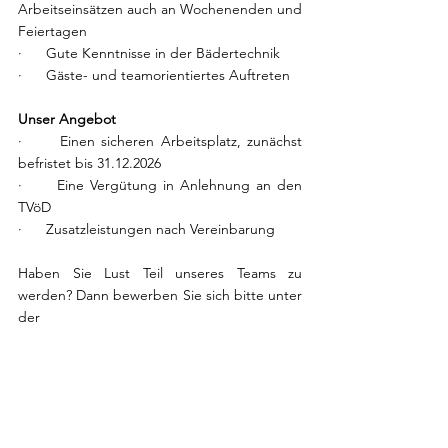
Arbeitseinsätzen auch an Wochenenden und 
Feiertagen
·      Gute Kenntnisse in der Bädertechnik
·      Gäste- und teamorientiertes Auftreten
Unser Angebot
·      Einen sicheren Arbeitsplatz, zunächst 
befristet bis 31.12.2026
·      Eine Vergütung in Anlehnung an den 
TVöD
·      Zusatzleistungen nach Vereinbarung
Haben Sie Lust Teil unseres Teams zu 
werden? Dann bewerben Sie sich bitte unter 
der
E-Mail: 
mail@heideschwimmbad-hoefer.de
Falls Sie vorab noch fachliche Fragen haben, 
freut sich Christian Bell Telefon 05145 - 
280705 auf Ihren Anruf. Bis bald im 
Heideschwimmbad Höfer.