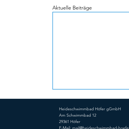
Aktuelle Beiträge
Heideschwimmbad Höfer gGmbH
Am Schwimmbad 12
29361 Höfer
E-Mail: mail@heideschwimmbad-hoefe