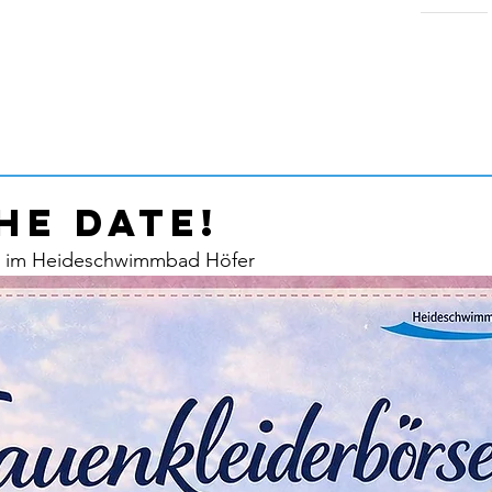
Home
he Date!
g im Heideschwimmbad Höfer