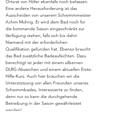
Ortsrat von Höfer ebenfalls noch befassen.
Eine andere Herausforderung ist das 
Ausscheiden von unserem Schwimmmeister 
Achim Mohrig. Er wird dem Bad noch für 
die kommende Saison eingeschränkt zur 
Verfügung stehen, falls sich bis dahin 
Niemand mit der erforderlichen 
Qualifikation gefunden hat. Ebenso braucht 
das Bad zusätzliche Badeaufsichten. Dazu 
berechtigt ist jeder mit einem silbernen 
DLRG-Abzeichen und einem aktuellen Erste-
Hilfe-Kurs. Auch hier brauchen wir die 
Unterstützung von allen Freunden unseres 
Schwimmbades, Interessierte zu finden, 
denn nur so kann die durchgehende 
Betreibung in der Saison gewährleistet 
werden!
Bei den anstehenden Wahlen wurde Klaus 
Müller als 1. Vorsitzender wiedergewählt 
und Hubert Bock als Ersatz für den 
ausscheidenden Dennis Ritzke, jeweils 